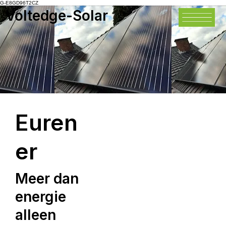
G-E8GD96T2CZ
Voltedge-Solar
Euren
er
Meer dan
energie
alleen