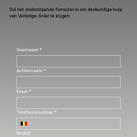
Vul het onderstaande formulier in om deskundige hulp
van Voltedge-Solar te krijgen.
Voornaam
*
Achternaam
*
Email
*
Telefoonnummer
*
Bedrijf