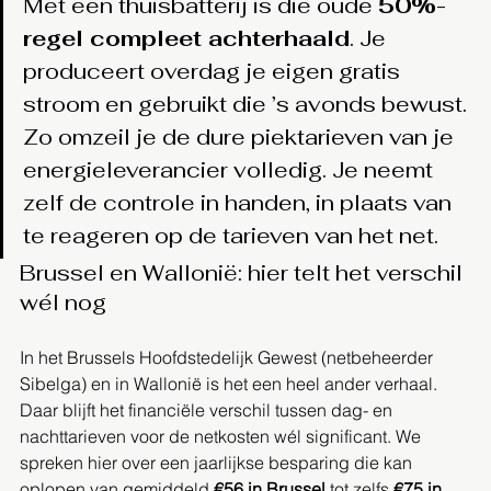
Met een thuisbatterij is die oude 
50%-
regel compleet achterhaald
. Je 
produceert overdag je eigen gratis 
stroom en gebruikt die ’s avonds bewust. 
Zo omzeil je de dure piektarieven van je 
energieleverancier volledig. Je neemt 
zelf de controle in handen, in plaats van 
te reageren op de tarieven van het net.
Brussel en Wallonië: hier telt het verschil 
wél nog
In het Brussels Hoofdstedelijk Gewest (netbeheerder 
Sibelga) en in Wallonië is het een heel ander verhaal. 
Daar blijft het financiële verschil tussen dag- en 
nachttarieven voor de netkosten wél significant. We 
spreken hier over een jaarlijkse besparing die kan 
oplopen van gemiddeld 
€56 in Brussel
 tot zelfs 
€75 in 