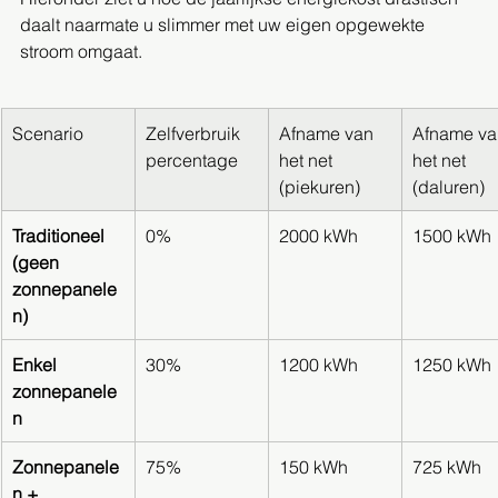
daalt naarmate u slimmer met uw eigen opgewekte 
stroom omgaat.
Scenario
Zelfverbruik 
Afname van 
Afname va
percentage
het net 
het net 
(piekuren)
(daluren)
Traditioneel 
0%
2000 kWh
1500 kWh
(geen 
zonnepanele
n)
Enkel 
30%
1200 kWh
1250 kWh
zonnepanele
n
Zonnepanele
75%
150 kWh
725 kWh
n + 