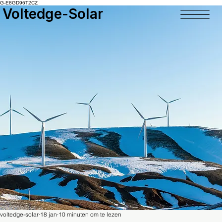
G-E8GD96T2CZ
Voltedge-Solar
voltedge-solar
18 jan
10 minuten om te lezen