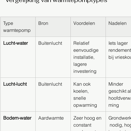
Vergelijking van warmtepomptypes
Type 
Bron
Voordelen
Nadelen
warmtepomp
Lucht-water
Buitenlucht
Relatief 
Iets lager 
eenvoudige 
rendement
installatie, 
bij vriesko
lagere 
investering
Lucht-lucht
Buitenlucht
Kan ook 
Minder 
koelen, 
geschikt al
snelle 
hoofdverw
opwarming
ming
Bodem-water
Aardwarmte
Zeer hoog en 
Grondwer
constant 
 nodig, ho