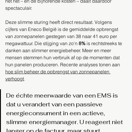
het net – en de bijhorende kosten – daalt daardoor 
spectaculair.
Deze slimme sturing heeft direct resultaat. Volgens 
cijfers van Eneco België is de gemiddelde opbrengst 
van zonnepanelen gestegen van 38 naar 41 euro per 
megawattuur. Die stijging van zo'n 
8%
 is rechtstreeks te 
danken aan slimmer energiebeheer. Meer en meer 
mensen stemmen hun verbruik af op de momenten dat 
hun panelen produceren. Recente analyses tonen aan 
hoe slim beheer de opbrengst van zonnepanelen 
verhoogt
.
De échte meerwaarde van een EMS is 
dat u verandert van een passieve 
energieconsument in een actieve, 
slimme energiemanager. U reageert niet 
langer op de factuur, maar stuurt 