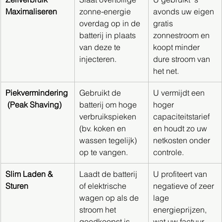
Maximaliseren
zonne-energie 
avonds uw eigen 
overdag op in de 
gratis 
batterij in plaats 
zonnestroom en 
van deze te 
koopt minder 
injecteren.
dure stroom van 
het net.
Piekvermindering
Gebruikt de 
U vermijdt een 
 (Peak Shaving)
batterij om hoge 
hoger 
verbruikspieken 
capaciteitstarief 
(bv. koken en 
en houdt zo uw 
wassen tegelijk) 
netkosten onder 
op te vangen.
controle.
Slim Laden & 
Laadt de batterij 
U profiteert van 
Sturen
of elektrische 
negatieve of zeer 
wagen op als de 
lage 
stroom het 
energieprijzen, 
goedkoopst is 
wat uw factuur 