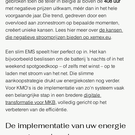
gebroken toen de teller in België al boven de 
408 uur
met negatieve prijzen uitkwam, méér dan in het hele 
voorgaande jaar. Die trend, gedreven door een 
overvloed aan zonnestroom op bepaalde momenten, 
creëert unieke kansen. Lees hier meer over 
de kansen 
die negatieve stroomprijzen bieden op xemex.eu
.
Een slim EMS speelt hier perfect op in. Het kan 
bijvoorbeeld beslissen om de batterij ’s nachts of in het 
weekend spotgoedkoop – of zelfs met winst – op te 
laden met stroom van het net. Die slimme 
aankoopstrategie drukt uw energiekosten nog verder. 
Voor KMO's is de implementatie van zo'n systeem vaak 
een belangrijke stap in een bredere 
digitale 
transformatie voor MKB
, volledig gericht op het 
verbeteren van de efficiëntie.
De implementatie van uw energie 