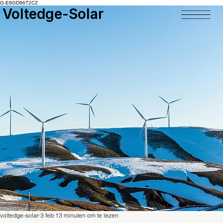
G-E8GD96T2CZ
Voltedge-Solar
voltedge-solar
3 feb
13 minuten om te lezen