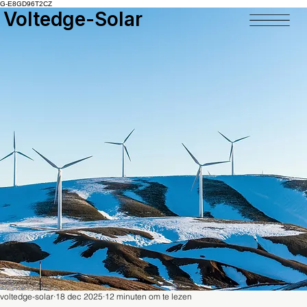
G-E8GD96T2CZ
Voltedge-Solar
voltedge-solar
18 dec 2025
12 minuten om te lezen