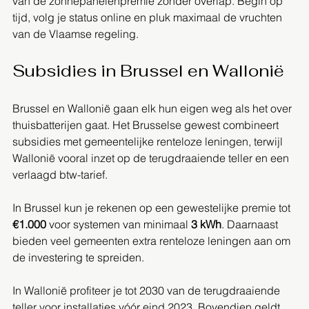
van de zonnepanelenpremie zonder overlap. Begin op 
tijd, volg je status online en pluk maximaal de vruchten 
van de Vlaamse regeling.
Subsidies in Brussel en Wallonië
Brussel en Wallonië gaan elk hun eigen weg als het over 
thuisbatterijen gaat. Het Brusselse gewest combineert 
subsidies met gemeentelijke renteloze leningen, terwijl 
Wallonië vooral inzet op de terugdraaiende teller en een 
verlaagd btw-tarief.
In Brussel kun je rekenen op een gewestelijke premie tot 
€1.000
 voor systemen van minimaal 
3 kWh
. Daarnaast 
bieden veel gemeenten extra renteloze leningen aan om 
de investering te spreiden.
In Wallonië profiteer je tot 2030 van de terugdraaiende 
teller voor installaties vóór eind 2023. Bovendien geldt 