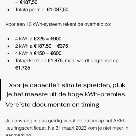
= 
€187,50
Totale premie: 
€1.087,50
Voor een 10 kWh-systeem rekent de overheid zo:
4 kWh à 
€225
 = 
€900
2 kWh à 
€187,50
 = 
€375
4 kWh à 
€150
 = 
€600
Totaal komt op 
€1.875
, maar wordt begrensd op 
€1.725
Door je capaciteit slim te spreiden, pluk 
je het meeste uit de hoge kWh-premies.
Vereiste documenten en timing
Je aanvraag is pas geldig vanaf de datum op het AREI-
keuringscertificaat. Na 31 maart 2023 kom je niet meer in 
aanmerking.