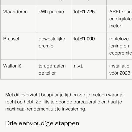
Vlaanderen
kWh-premie
tot 
€1.725
AREI-keuri
en digitale
meter
Brussel
gewestelijke 
tot 
€1.000
renteloze 
premie
lening en 
ecopremie
Wallonië
terugdraaien
n.v.t.
installatie 
de teller
vóór 2023
Met dit overzicht bespaar je tijd en zie je meteen waar je 
recht op hebt. Zo flits je door de bureaucratie en haal je 
maximaal rendement uit je investering.  
Drie eenvoudige stappen